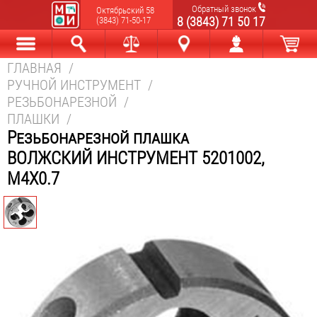
Обратный звонок
Октябрьский 58
8 (3843) 71 50 17
(3843) 71-50-17
ГЛАВНАЯ
/
Каталог
Найти
Сравнить
Новокузнецк
Мой аккаунт
В корзине
РУЧНОЙ ИНСТРУМЕНТ
/
РЕЗЬБОНАРЕЗНОЙ
/
ПЛАШКИ
/
Резьбонарезной плашка
ВОЛЖСКИЙ ИНСТРУМЕНТ 5201002,
М4Х0.7