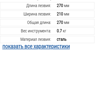
Длина лезвия:
270
мм
Ширина лезвия:
210
мм
Общая длина:
270
мм
Вес инструмента:
0.7
кг
Материал лезвия:
сталь
показать все характеристики
Черенок в комплекте:
нет