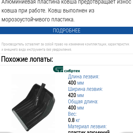
Алюминиевая пластина ковша предотвращает износ
ковша при работе. Ковш выполнен из
морозоустойчивого пластика.
ПОДРОБНЕЕ
Производитель оставляет за собой право на изменение комплектации, характеристик
и внешнего вида инструмента без уведомления.
Похожие лопаты:
Длина лезвия:
400
мм
Ширина лезвия:
420
мм
Общая длина:
400
мм
Вес:
0.8
кг
Материал лезвия:
пластик алюминий