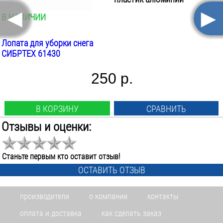
◄
►
В НАЛИЧИИ
Лопата для уборки снега
СИБРТЕХ 61430
250 р.
В КОРЗИНУ
СРАВНИТЬ
Отзывы и оценки:
Длина лезвия:
400
мм
Ширина лезвия:
Станьте первым кто оставит отзыв!
360
мм
ОСТАВИТЬ ОТЗЫВ
Общая длина:
1500
мм
производители
о компании
контакты
Вес:
1.4
кг
оплата и доставка
как сделать заказ
Материал лезвия: