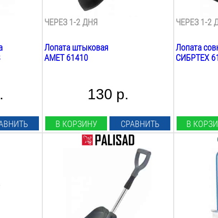
сталь
сталь
ЧЕРЕЗ 1-2 ДНЯ
ЧЕРЕЗ 1-2 
а
Лопата штыковая
Лопата сов
8
АМЕТ 61410
СИБРТЕХ 6
.
130 р.
АВНИТЬ
В КОРЗИНУ
СРАВНИТЬ
В КОРЗ
Длина лезвия:
Длина лезв
320
мм
410
мм
Ширина лезвия:
Ширина лез
275
мм
750
мм
Общая длина:
Общая длин
970
мм
1100
мм
Вес:
Вес: