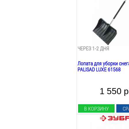
540
мм
Общая длина:
1520
мм
Вес:
2.3
кг
Материал лезвия:
пластик сталь
ЧЕРЕЗ 1-2 ДНЯ
Лопата для уборки снег
PALISAD LUXE 61568
1 550 р
В КОРЗИНУ
СР
Длина лезвия: