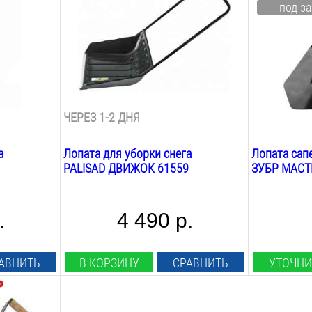
под за
700
мм
145
мм
Общая длина:
Общая длин
1520
мм
550
мм
Вес:
Вес:
4.6
кг
0.6
кг
Материал лезвия:
Материал л
пластик алюминий
сталь
ЧЕРЕЗ 1-2 ДНЯ
а
Лопата для уборки снега
Лопата сап
PALISAD ДВИЖОК 61559
ЗУБР МАСТ
.
4 490 р.
АВНИТЬ
В КОРЗИНУ
СРАВНИТЬ
УТОЧНИ