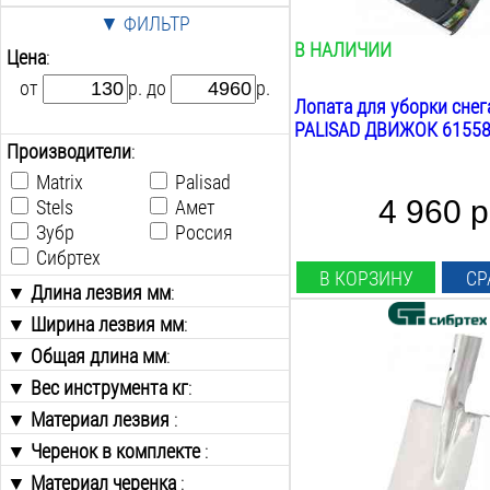
пластик алюминий
▼ ФИЛЬТР
В НАЛИЧИИ
Цена
:
от
р. до
р.
Лопата для уборки снег
PALISAD ДВИЖОК 6155
Производители
:
Matrix
Palisad
4 960 р
Stels
Амет
Зубр
Россия
Сибртех
В КОРЗИНУ
СР
▼ Длина лезвия мм
:
▼ Ширина лезвия мм
от
до
:
Длина лезвия:
▼ Общая длина мм
от
до
:
265
мм
▼ Вес инструмента кг
от
до
:
Ширина лезвия:
215
мм
▼ Материал лезвия
от
до
:
Общая длина:
▼ Черенок в комплекте
Алюминий
:
365
мм
Алюминий Сталь
Вес:
▼ Материал черенка
Да
: