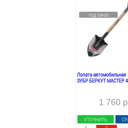
228
мм
Ширина лезвия:
под заказ
173
мм
Общая длина:
800
мм
Вес:
1.1
кг
Материал лезвия:
сталь
Лопата автомобильная
ЗУБР БЕРКУТ МАСТЕР 4
1 760 р
УТОЧНИТЬ
СР