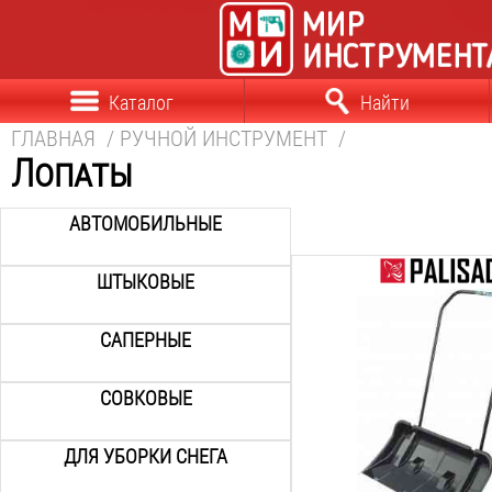
Каталог
Найти
ГЛАВНАЯ
/
РУЧНОЙ ИНСТРУМЕНТ
/
Лопаты
АВТОМОБИЛЬНЫЕ
ШТЫКОВЫЕ
Длина лезвия:
800
мм
САПЕРНЫЕ
Ширина лезвия:
440
мм
Общая длина:
СОВКОВЫЕ
1300
мм
Вес:
ДЛЯ УБОРКИ СНЕГА
3.1
кг
Материал лезвия: