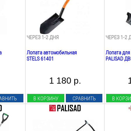
840
мм
1520
мм
Вес:
Вес:
1.6
кг
2
кг
Материал лезвия:
Материал л
сталь
пластик ст
ЧЕРЕЗ 1-2 ДНЯ
ЧЕРЕЗ 1-2 
а
Лопата автомобильная
Лопата для
STELS 61401
PALISAD Д
1 180 р.
АВНИТЬ
В КОРЗИНУ
СРАВНИТЬ
В КОРЗ
Длина лезвия:
Длина лезв
640
мм
190
мм
Ширина лезвия:
Ширина лез