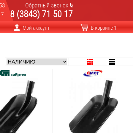
58
Обратный звонок
8 (3843) 71 50 17
17
Мой аккаунт
В корзине 1
ия:
Длина лезвия:
280
мм
вия:
Ширина лезвия:
235
мм
а:
Общая длина:
280
мм
Вес:
0.8
кг
езвия:
Материал лезвия: