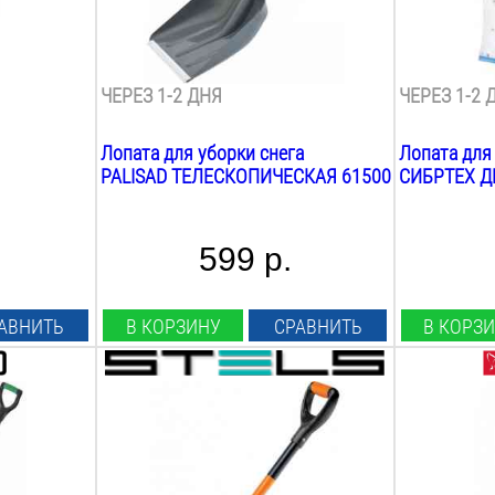
0.8
кг
3.4
кг
Материал лезвия:
Материал л
пластик алюминий
сталь
ЧЕРЕЗ 1-2 ДНЯ
ЧЕРЕЗ 1-2 
Лопата для уборки снега
Лопата для
PALISAD ТЕЛЕСКОПИЧЕСКАЯ 61500
СИБРТЕХ Д
599 р.
АВНИТЬ
В КОРЗИНУ
СРАВНИТЬ
В КОРЗ
Длина лезвия:
Длина лезв
290
мм
290
мм
Ширина лезвия:
Ширина лез
190
мм
615
мм
Общая длина:
Общая длин