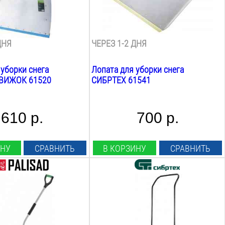
1.2
кг
езвия:
Материал лезвия:
алюминий
ДНЯ
ЧЕРЕЗ 1-2 ДНЯ
 уборки снега
Лопата для уборки снега
ВИЖОК 61520
СИБРТЕХ 61541
610 р.
700 р.
ИНУ
СРАВНИТЬ
В КОРЗИНУ
СРАВНИТЬ
ия:
Длина лезвия:
420
мм
вия:
Ширина лезвия:
750
мм
а:
Общая длина: