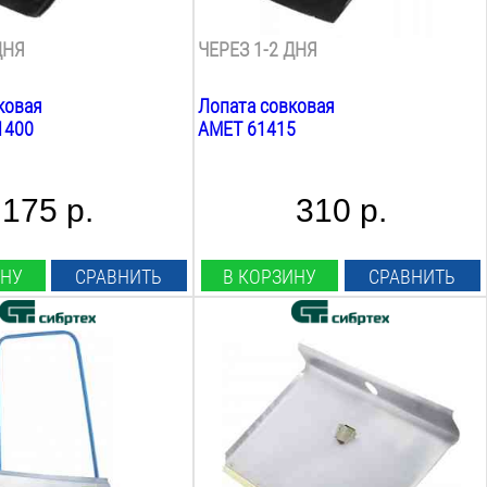
сталь
ДНЯ
ЧЕРЕЗ 1-2 ДНЯ
ковая
Лопата совковая
1400
АМЕТ 61415
175 р.
310 р.
ИНУ
СРАВНИТЬ
В КОРЗИНУ
СРАВНИТЬ
ия:
Длина лезвия:
400
мм
вия:
Ширина лезвия:
600
мм
а:
Общая длина:
400
мм
Вес: