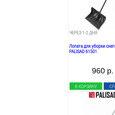
1290
мм
Вес:
1.7
кг
Материал лезвия:
пластик сталь
ЧЕРЕЗ 1-2 ДНЯ
Лопата для уборки снег
PALISAD 61501
960 р.
В КОРЗИНУ
СР
Длина лезвия:
375
мм
Ширина лезвия: