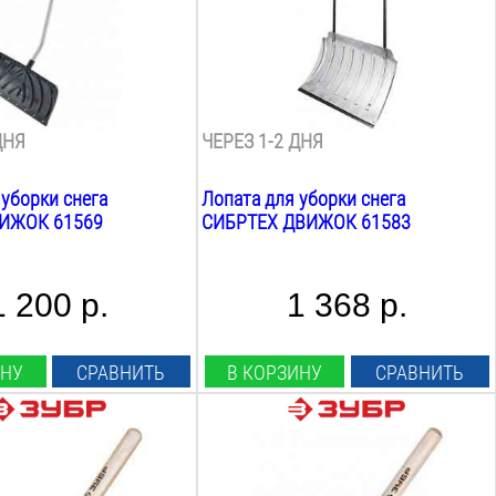
1120
мм
Вес:
3
кг
езвия:
Материал лезвия:
аль
алюминий
ДНЯ
ЧЕРЕЗ 1-2 ДНЯ
 уборки снега
Лопата для уборки снега
ВИЖОК 61569
СИБРТЕХ ДВИЖОК 61583
1 200 р.
1 368 р.
ИНУ
СРАВНИТЬ
В КОРЗИНУ
СРАВНИТЬ
ия:
Длина лезвия:
190
мм
вия:
Ширина лезвия: