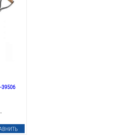
-39506
.
АВНИТЬ