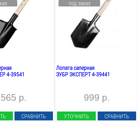
каз
под заказ
145
мм
а:
Общая длина:
550
мм
Вес:
0.7
кг
езвия:
Материал лезвия:
сталь
ерная
Лопата саперная
ЕР 4-39541
ЗУБР ЭКСПЕРТ 4-39441
565 р.
999 р.
ТЬ
СРАВНИТЬ
УТОЧНИТЬ
СРАВНИТЬ