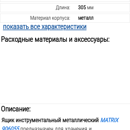
Длина:
305
мм
Материал корпуса:
металл
показать все характеристики
Материал замка:
металл
Расходные материалы и аксессуары:
Вес инструмента:
1.2
кг
Описание:
Ящик инструментальный металлический
MATRIX
906055
предназначен для хранения и