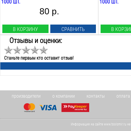
1000 ШТ.
1000 ШТ.
80 р.
В КОРЗИНУ
СРАВНИТЬ
В КОРЗИ
Отзывы и оценки:
Вид:
Вид:
скобы прямоугольные
скобы прямоу
Станьте первым кто оставит отзыв!
Тип:
Тип:
140
140
Длина:
Длина:
8
мм
10
мм
Ширина:
Ширина:
10.6
мм
10.6
мм
Сечение размер:
Сечение разме
производители
о компании
контакты
оплата
1.2х0.6
мм
1.2х0.6
мм
В НАЛИЧИИ
В НАЛИЧИИ
Информация на сайте www.toolsmir.ru не
Скобы
Скобы