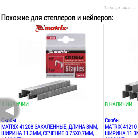
Производитель оставл
Похожие для степлеров и нейлеров:
Вид:
Вид:
скобы прямоугольные
скобы прямоу
Тип:
Тип:
тип 53
тип 53
Длина:
Длина:
8
мм
10
мм
Ширина:
Ширина:
11.3
мм
11.3
мм
Сечение размер:
Сечение разме
0.75х0.7
мм
0.75х0.7
мм
◄
В НАЛИЧИИ
В НАЛИЧИИ
Скобы
Скобы
MATRIX 41208 ЗАКАЛЕННЫЕ, ДЛИНА 8ММ,
MATRIX 41210
ШИРИНА 11.3ММ, СЕЧЕНИЕ 0.75X0.7ММ,
ШИРИНА 11.3М