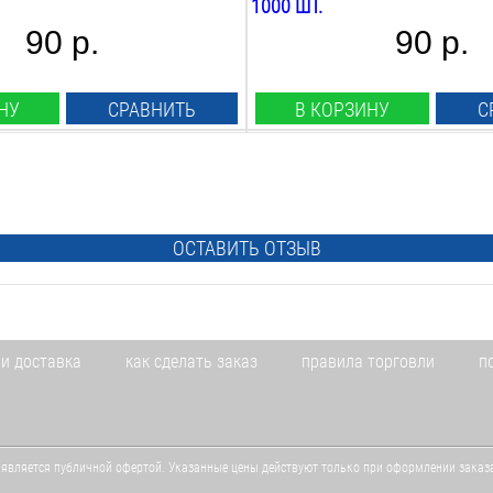
1000 ШТ.
90 р.
90 р.
НУ
СРАВНИТЬ
В КОРЗИНУ
С
Вид:
гольные
скобы прямоугольные
Тип:
140
ОСТАВИТЬ ОТЗЫВ
Длина:
12
мм
Ширина:
10.6
мм
р:
Сечение размер:
 и доставка
как сделать заказ
правила торговли
п
1.2х0.6
мм
В НАЛИЧИИ
 является публичной офертой. Указанные цены действуют только при оформлении заказа 
Скобы