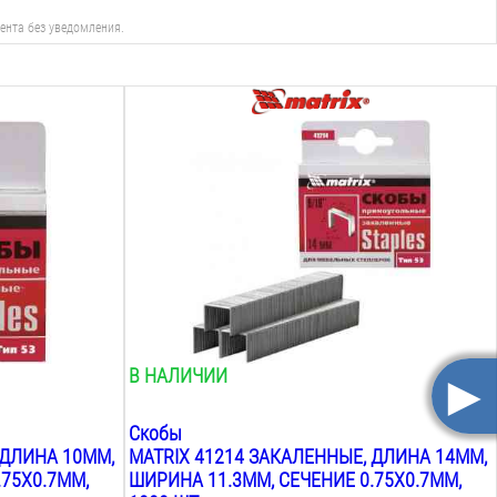
ента без уведомления.
Вид:
скобы прямоугольные
Тип:
тип 53
Длина:
14
мм
Ширина:
11.3
мм
Сечение размер:
0.75х0.7
мм
►
В НАЛИЧИИ
Скобы
 ДЛИНА 10ММ,
MATRIX 41214 ЗАКАЛЕННЫЕ, ДЛИНА 14ММ,
.75X0.7ММ,
ШИРИНА 11.3ММ, СЕЧЕНИЕ 0.75X0.7ММ,