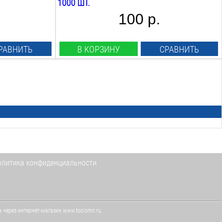
1000 ШТ.
100 р.
РАВНИТЬ
В КОРЗИНУ
СРАВНИТЬ
Вид:
скобы прямоугольные
Тип:
140
Длина:
14
мм
Ширина:
10.6
мм
Сечение размер:
олитика конфиденциальности
1.2х0.6
мм
ЧЕРЕЗ 1-2 ДНЯ
через интернет-магазин www.toolsmir.ru.
Скобы