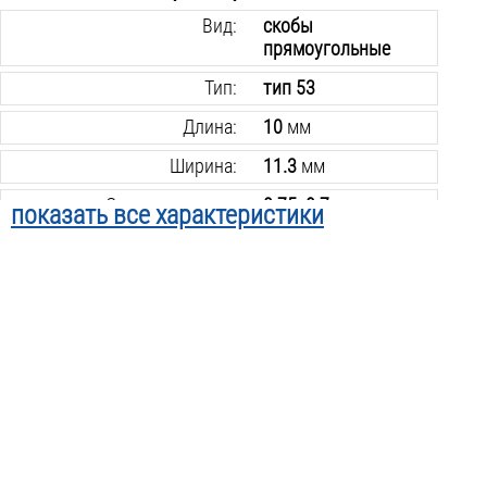
Вид:
скобы
прямоугольные
Тип:
тип 53
Длина:
10
мм
Ширина:
11.3
мм
Сечение размер:
0.75х0.7
мм
показать все характеристики
Количество в упаковке:
1000
шт.
Вес инструмента:
0.9
кг