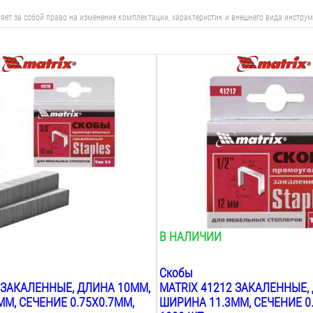
яет за собой право на изменение комплектации, характеристик и внешнего вида инструм
Вид:
гольные
скобы прямоугольные
Тип:
тип 53
Длина:
12
мм
Ширина:
11.3
мм
р:
Сечение размер:
0.75х0.7
мм
В НАЛИЧИИ
Скобы
 ЗАКАЛЕННЫЕ, ДЛИНА 10ММ,
MATRIX 41212 ЗАКАЛЕННЫЕ,
М, СЕЧЕНИЕ 0.75X0.7ММ,
ШИРИНА 11.3ММ, СЕЧЕНИЕ 0