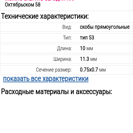
Октябрьском 58
Технические характеристики:
Вид:
скобы прямоугольные
Тип:
тип 53
Длина:
10
мм
Ширина:
11.3
мм
Сечение размер:
0.75х0.7
мм
показать все характеристики
Количество в упаковке:
1000
шт.
Расходные материалы и аксессуары:
Вес инструмента:
0.07
кг