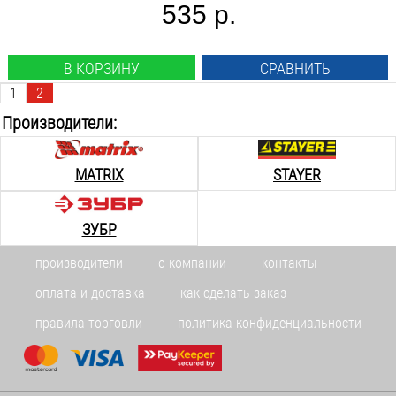
535 р.
В КОРЗИНУ
СРАВНИТЬ
1
2
Производители:
MATRIX
STAYER
ЗУБР
производители
о компании
контакты
оплата и доставка
как сделать заказ
правила торговли
политика конфиденциальности