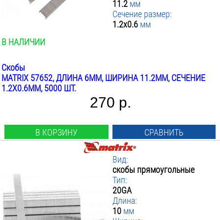
11.2
мм
18GA
▼ Ширина мм
6
:
Сечение размер:
20GA
8
1.2x0.6
мм
▼ Сечение размер мм
5.7
:
Тип 53
10
10.6
▼ Количество в упаковке шт.
0.75х0.7
:
В НАЛИЧИИ
12
11.2
1.25x1
ПРИМЕНИТЬ ФИЛЬТР
1000
13
11.3
1.2x0.6
5000
Скобы
14
1.2х0.6
MATRIX 57652, ДЛИНА 6ММ, ШИРИНА 11.2ММ, СЕЧЕНИЕ
16
1x0.7
1.2X0.6ММ, 5000 ШТ.
19
270 р.
22
25
28
В КОРЗИНУ
СРАВНИТЬ
32
35
Вид:
38
скобы прямоугольные
Тип:
20GA
Длина:
10
мм