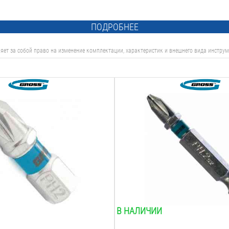
ПОДРОБНЕЕ
яет за собой право на изменение комплектации, характеристик и внешнего вида инструм
Тип:
ph 2
Длина:
50
мм
ка:
Вид наконечника:
ый
крестообразный
я:
Двухсторонняя:
нет
упаковке:
Количество в упаковке:
1
шт.
В НАЛИЧИИ