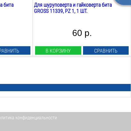
а бита
Для шуруповерта и гайковерта бита
GROSS 11339, PZ 1, 1 ШТ.
60 р.
РАВНИТЬ
В КОРЗИНУ
СРАВНИТЬ
Тип:
torx tamper 10
Длина:
25
мм
Вид наконечника:
звездообразный
Двухсторонняя:
нет
Количество в упаковке:
олитика конфиденциальности
2
шт.