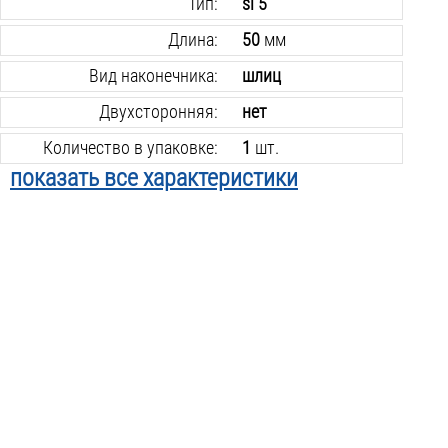
Тип:
sl 5
Длина:
50
мм
Вид наконечника:
шлиц
Двухсторонняя:
нет
Количество в упаковке:
1
шт.
показать все характеристики
Вес инструмента:
0.1
кг