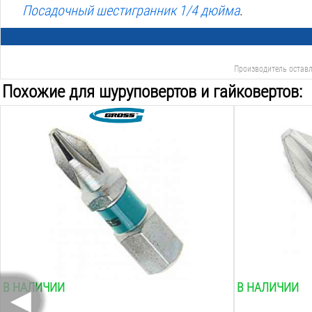
Посадочный шестигранник 1/4 дюйма
.
Производитель оставл
Похожие для шуруповертов и гайковертов:
Тип:
Тип:
ph 1
ph 2
Длина:
Длина:
25
мм
25
мм
Вид наконечника:
Вид наконечни
крестообразный
крестообразн
Двухсторонняя:
Двухстороння
нет
нет
Количество в упаковке:
Количество в 
1
шт.
1
шт.
◄
В НАЛИЧИИ
В НАЛИЧИИ