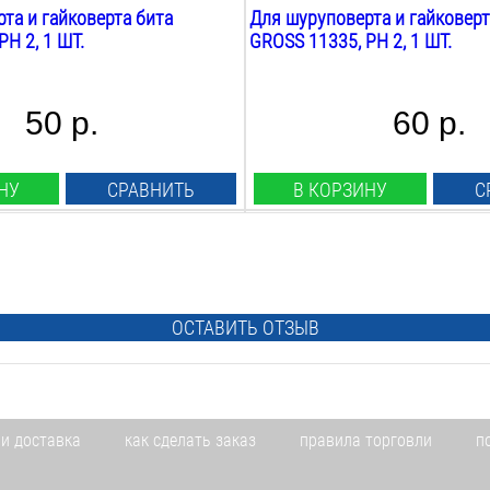
та и гайковерта бита
Для шуруповерта и гайковерт
H 2, 1 ШТ.
GROSS 11335, PH 2, 1 ШТ.
50 р.
60 р.
НУ
СРАВНИТЬ
В КОРЗИНУ
С
Тип:
torx 15
Длина:
25
мм
ОСТАВИТЬ ОТЗЫВ
ка:
Вид наконечника:
ый
звездообразный
я:
Двухсторонняя:
нет
упаковке:
Количество в упаковке:
 и доставка
как сделать заказ
правила торговли
п
2
шт.