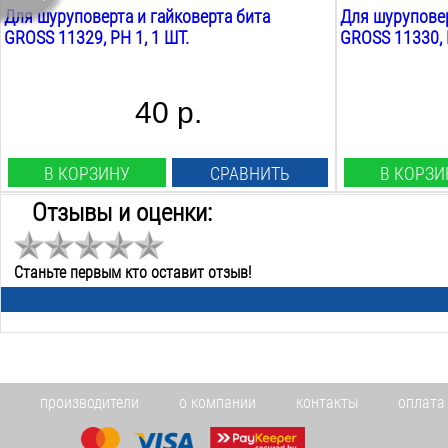
Для шуруповерта и гайковерта бита
Для шуруповер
GROSS 11329, PH 1, 1 ШТ.
GROSS 11330, P
40 р.
В КОРЗИНУ
СРАВНИТЬ
В КОРЗИ
Отзывы и оценки:
Тип:
Тип:
pz 2
pz 2
Станьте первым кто оставит отзыв!
Длина:
Длина:
25
мм
50
мм
Вид наконечника:
Вид наконечни
крестообразный
крестообразн
Двухсторонняя:
Двухстороння
нет
нет
Количество в упаковке:
Количество в 
производители
о компании
контакты
оплата
1
шт.
1
шт.