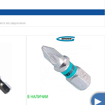
ента без уведомления.
Тип:
pz 1
Длина:
25
мм
Вид наконечника:
крестообразный
Двухсторонняя:
нет
Количество в упаковке:
1
шт.
►
В НАЛИЧИИ