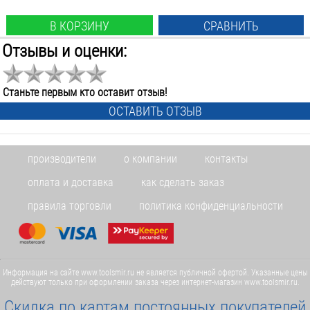
В КОРЗИНУ
СРАВНИТЬ
Отзывы и оценки:
Тип сверла:
перовое
Назначение:
Станьте первым кто оставит отзыв!
кафель стекло
ОСТАВИТЬ ОТЗЫВ
Диаметр:
5
мм
Общая длина:
производители
о компании
контакты
180
мм
Хвостовик крепления:
оплата и доставка
как сделать заказ
шестигранный
правила торговли
политика конфиденциальности
В НАЛИЧИИ
Для дрелей и сверлильных машин сверло по стеклу и
кафелю
Информация на сайте www.toolsmir.ru не является публичной офертой. Указанные цены
БАРС 72803, 5Х180 ММ
действуют только при оформлении заказа через интернет-магазин www.toolsmir.ru.
200 р.
Скидка по картам постоянных покупателей