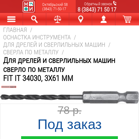
Обратный звонок
Октябрьский 58
8 (3843) 71 50 17
(3843) 71-50-17
ГЛАВНАЯ
/
Каталог
Найти
Сравнить
Новокузнецк
Мой аккаунт
В корзине
ОСНАСТКА ИНСТРУМЕНТА
/
ДЛЯ ДРЕЛЕЙ И СВЕРЛИЛЬНЫХ МАШИН
/
СВЕРЛА ПО МЕТАЛЛУ
/
Для дрелей и сверлильных машин
сверло по металлу
FIT IT 34030, 3X61 ММ
78 р.
Под заказ