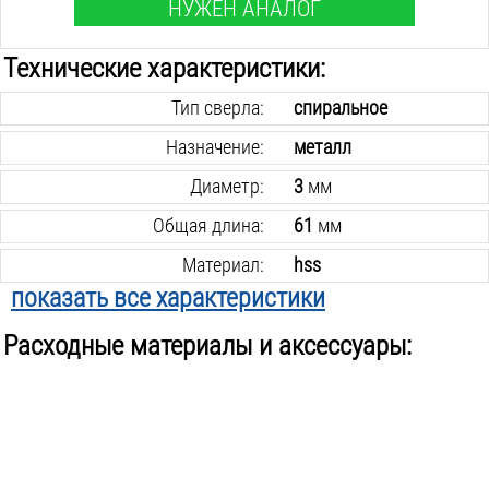
НУЖЕН АНАЛОГ
Технические характеристики:
Тип сверла:
спиральное
Назначение:
металл
Диаметр:
3
мм
Общая длина:
61
мм
Материал:
hss
показать все характеристики
Хвостовик крепления:
шестигранный
Расходные материалы и аксессуары:
В упаковке:
1
шт.
Вес инструмента:
0.05
кг