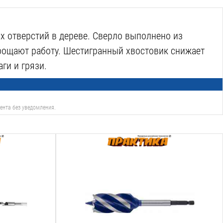
х отверстий в дереве. Сверло выполнено из
прощают работу. Шестигранный хвостовик снижает
ги и грязи.
ента без уведомления.
Тип сверла:
спиральное
Назначение:
дерево
Диаметр:
32
мм
Общая длина: