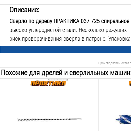
Описание:
Сверло по дереву ПРАКТИКА 037-725 спиральное
высоко углеродистой стали. Несколько режущих г
риск проворачивания сверла в патроне. Упаковка
Производитель оставл
Похожие для дрелей и сверлильных машин
Тип сверла:
Тип сверла:
винтовое
спиральное
Назначение:
Назначение:
дерево
дерево
Диаметр:
Диаметр:
18
мм
25
мм
Рабочая длина:
Общая длина: