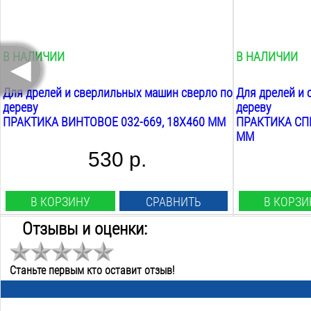
400
мм
165
мм
Общая длина:
Хвостовик кре
460
мм
шестигранный
◄
В НАЛИЧИИ
В НАЛИЧИИ
Для дрелей и сверлильных машин сверло по
Для дрелей и 
дереву
дереву
ПРАКТИКА ВИНТОВОЕ 032-669, 18X460 ММ
ПРАКТИКА СПИ
ММ
530 р.
В КОРЗИНУ
СРАВНИТЬ
В КОРЗИ
Отзывы и оценки:
Тип сверла:
Тип сверла:
винтовое
винтовое
Станьте первым кто оставит отзыв!
Назначение:
Назначение:
дерево
дерево
Диаметр:
Диаметр: