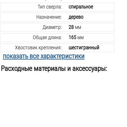
Тип сверла:
спиральное
Назначение:
дерево
Диаметр:
28
мм
Общая длина:
165
мм
Хвостовик крепления:
шестигранный
показать все характеристики
В упаковке:
1
шт.
Расходные материалы и аксессуары:
Вес инструмента:
1
кг