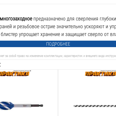
 многозаходное
предназначено для сверления глубоки
раней и резьбовое острие значительно ускоряют и у
 блистер упрощает хранение и защищает сверло от вла
ПОДРОБНЕЕ
яет за собой право на изменение комплектации, характеристик и внешнего вида инструм
:
Тип сверла:
винтовое
Назначение:
дерево
Диаметр:
20
мм
Рабочая длина: