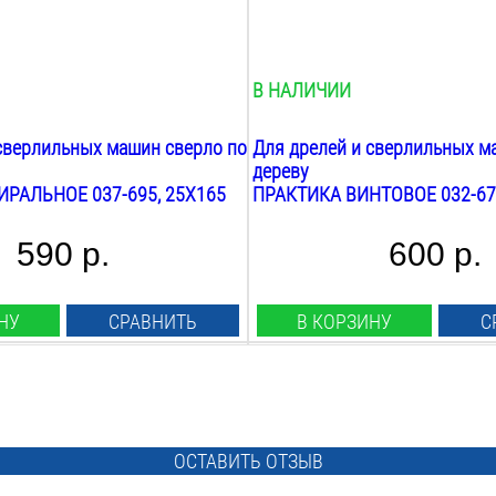
400
мм
пления:
Общая длина:
460
мм
В НАЛИЧИИ
сверлильных машин сверло по
Для дрелей и сверлильных м
дереву
РАЛЬНОЕ 037-695, 25X165
ПРАКТИКА ВИНТОВОЕ 032-67
590 р.
600 р.
НУ
СРАВНИТЬ
В КОРЗИНУ
С
Тип сверла:
винтовое
Назначение:
дерево
ОСТАВИТЬ ОТЗЫВ
Диаметр: