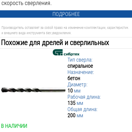
скорость сверления.
ПОДРОБНЕЕ
Производитель оставляет за собой право на изменение комплектации, характеристик
и внешнего вида инструмента без уведомления.
Похожие для дрелей и сверлильных
машин:
Тип сверла:
спиральное
Назначение:
бетон
Диаметр:
10
мм
Рабочая длина:
135
мм
Общая длина:
200
мм
В НАЛИЧИИ