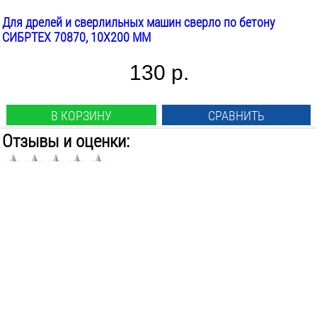
Для дрелей и сверлильных машин сверло по бетону
СИБРТЕХ 70870, 10Х200 ММ
130 р.
В КОРЗИНУ
СРАВНИТЬ
Отзывы и оценки:
Станьте первым кто оставит отзыв!
ОСТАВИТЬ ОТЗЫВ
производители
о компании
контакты
оплата и доставка
как сделать заказ
правила торговли
политика конфиденциальности