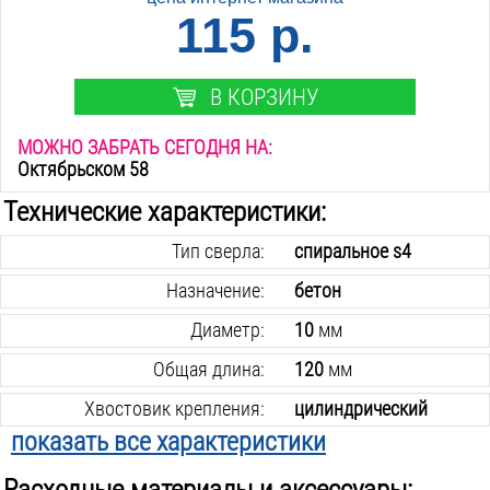
115 р.
В КОРЗИНУ
МОЖНО ЗАБРАТЬ СЕГОДНЯ НА:
Октябрьском 58
Технические характеристики:
Тип сверла:
спиральное s4
Назначение:
бетон
Диаметр:
10
мм
Общая длина:
120
мм
Хвостовик крепления:
цилиндрический
показать все характеристики
В упаковке:
1
шт.
Расходные материалы и аксессуары:
Вес инструмента:
0.1
кг