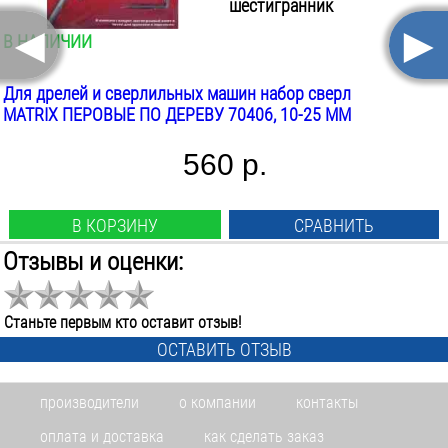
шестигранник
◄
►
В НАЛИЧИИ
Для дрелей и сверлильных машин набор сверл
MATRIX ПЕРОВЫЕ ПО ДЕРЕВУ 70406, 10-25 ММ
560 р.
В КОРЗИНУ
СРАВНИТЬ
Отзывы и оценки:
Тип сверла:
спиральное
Назначение:
Станьте первым кто оставит отзыв!
металл
ОСТАВИТЬ ОТЗЫВ
Диаметр:
3-5
мм
производители
о компании
контакты
Материал:
р6м5к5
оплата и доставка
как сделать заказ