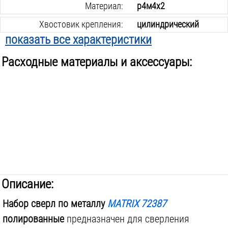
Материал:
р4м4х2
Хвостовик крепления:
цилиндрический
показать все характеристики
Количество сверл в наборе:
13
шт.
Расходные материалы и аксессуары:
Вес инструмента:
0.4
кг
Описание:
Набор сверл по металлу
MATRIX 72387
полированные
предназначен для сверления