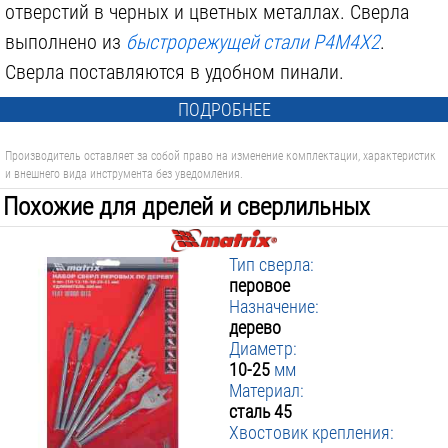
отверстий в черных и цветных металлах. Сверла
выполнено из
быстрорежущей стали Р4М4Х2
.
Сверла поставляются в удобном пинали.
ПОДРОБНЕЕ
Производитель оставляет за собой право на изменение комплектации, характеристик
и внешнего вида инструмента без уведомления.
Похожие для дрелей и сверлильных
машин:
Тип сверла:
перовое
Назначение:
дерево
Диаметр:
10-25
мм
Материал:
сталь 45
Хвостовик крепления: