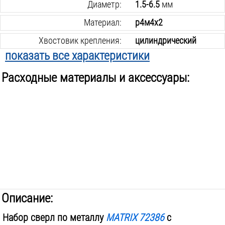
Диаметр:
1.5-6.5
мм
Материал:
р4м4х2
Хвостовик крепления:
цилиндрический
показать все характеристики
Количество сверл в наборе:
11
шт.
Расходные материалы и аксессуары:
Вес инструмента:
0.25
кг
Описание:
Набор сверл по металлу
MATRIX 72386
с