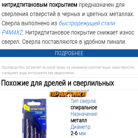
нитридтитановым покрытием
предназначен для
сверления отверстий в черных и цветных металлах.
Сверла выполнено из
быстрорежущей стали
Р4М4Х2
. Нитридтитановое покрытие снижает износ
сверел. Сверла поставляются в удобном пинали.
ПОДРОБНЕЕ
Производитель оставляет за собой право на изменение комплектации, характеристик
и внешнего вида инструмента без уведомления.
Похожие для дрелей и сверлильных
машин:
Тип сверла:
спиральное
Назначение:
металл
Диаметр:
2-6
мм