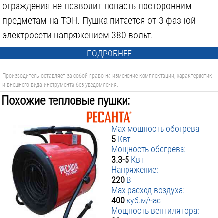
ограждения не позволит попасть посторонним
предметам на ТЭН. Пушка питается от 3 фазной
электросети напряжением 380 вольт.
ПОДРОБНЕЕ
Производитель оставляет за собой право на изменение комплектации, характеристик
и внешнего вида инструмента без уведомления.
Похожие тепловые пушки:
Max мощность обогрева:
5
Квт
Мощность обогрева:
3.3-5
Квт
Напряжение:
220
В
Max расход воздуха:
400
куб.м/час
Мощность вентилятора: