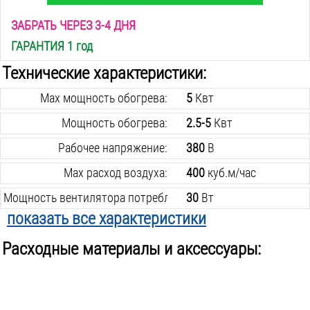
ЗАБРАТЬ ЧЕРЕЗ 3-4 ДНЯ
ГАРАНТИЯ 1 год
Технические характеристики:
Max мощность обогрева:
5
Квт
Мощность обогрева:
2.5-5
Квт
Рабочее напряжение:
380
В
Max расход воздуха:
400
куб.м/час
Мощность вентилятора потребляемая:
30
Вт
показать все характеристики
Режимов работы:
3
Расходные материалы и аксессуары:
Вес инструмента:
5.4
кг