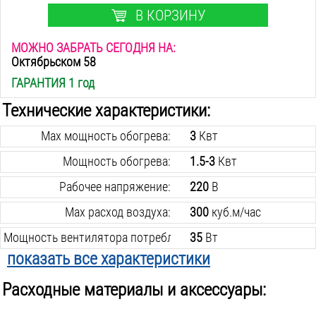
В КОРЗИНУ
МОЖНО ЗАБРАТЬ СЕГОДНЯ НА:
Октябрьском 58
ГАРАНТИЯ 1 год
Технические характеристики:
Max мощность обогрева:
3
Квт
Мощность обогрева:
1.5-3
Квт
Рабочее напряжение:
220
В
Max расход воздуха:
300
куб.м/час
Мощность вентилятора потребляемая:
35
Вт
показать все характеристики
Режимов работы:
3
Расходные материалы и аксессуары:
Вес инструмента:
3.3
кг