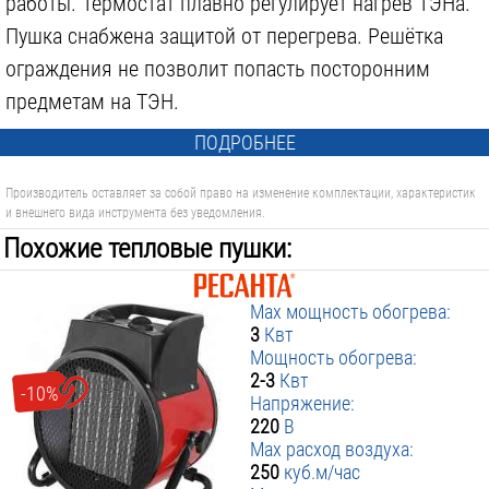
работы. Термостат плавно регулирует нагрев ТЭНа.
Пушка снабжена защитой от перегрева. Решётка
ограждения не позволит попасть посторонним
предметам на ТЭН.
ПОДРОБНЕЕ
Производитель оставляет за собой право на изменение комплектации, характеристик
и внешнего вида инструмента без уведомления.
Похожие тепловые пушки:
Max мощность обогрева:
3
Квт
Мощность обогрева:
2-3
Квт
-10%
Напряжение:
220
В
Max расход воздуха:
250
куб.м/час