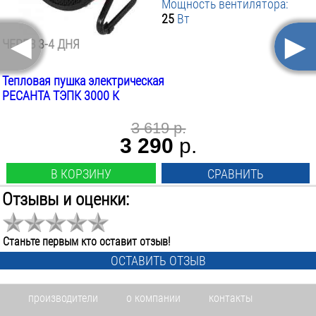
Мощность вентилятора:
25
Вт
◄
►
ЧЕРЕЗ 3-4 ДНЯ
Тепловая пушка электрическая
РЕСАНТА ТЭПК 3000 К
3 619 р.
3 290
р.
В КОРЗИНУ
СРАВНИТЬ
Отзывы и оценки:
Max мощность обогрева:
3
Квт
Мощность обогрева:
Станьте первым кто оставит отзыв!
1-3
Квт
ОСТАВИТЬ ОТЗЫВ
-10%
Напряжение:
220
В
производители
о компании
контакты
Max расход воздуха: