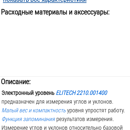
Единицы измерения:
градусы мм/м % in/ft
Расходные материалы и аксессуары:
Питание от:
2х AAA
Поставляется в:
чехле
Вес инструмента:
0.74
кг
Описание:
Электронный уровень
ELITECH 2210.001400
предназначен для измерения углов и уклонов.
Малый вес и компактность
уровня упростят работу.
Функция запоминания
результатов измерения.
Измерение углов и уклонов относительно базовой