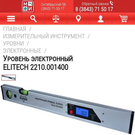
Обратный звонок
Октябрьский 58
8 (3843) 71 50 17
(3843) 71-50-17
ГЛАВНАЯ
/
Каталог
Найти
Сравнить
Новокузнецк
Мой аккаунт
В корзине
ИЗМЕРИТЕЛЬНЫЙ ИНСТРУМЕНТ
/
УРОВНИ
/
ЭЛЕКТРОННЫЕ
/
Уровень электронный
ELITECH 2210.001400