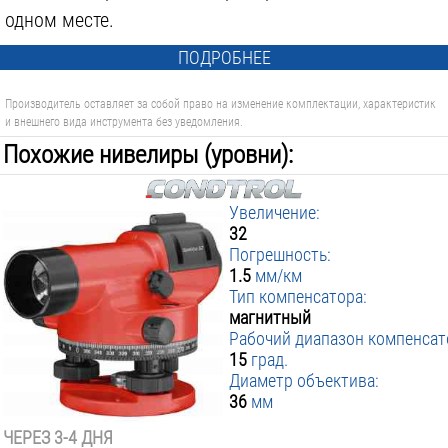
одном месте.
ПОДРОБНЕЕ
Производитель оставляет за собой право на изменение комплектации, характеристик
и внешнего вида инструмента без уведомления.
Похожие нивелиры (уровни):
Увеличение:
32
Погрешность:
1.5
мм/км
Тип компенсатора:
магнитный
Рабочий диапазон компенсат
15
град.
Диаметр объектива:
36
мм
ЧЕРЕЗ 3-4 ДНЯ