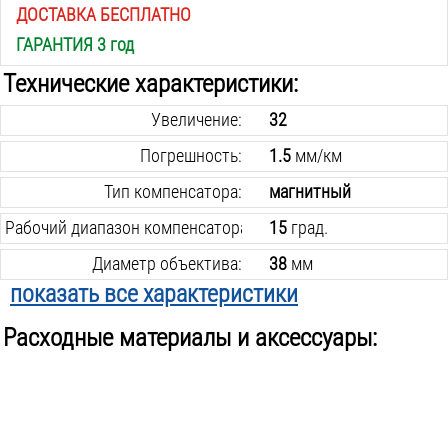
ДОСТАВКА БЕСПЛАТНО
ГАРАНТИЯ 3 год
Технические характеристики:
Увеличение:
32
Погрешность:
1.5
мм/км
Тип компенсатора:
магнитный
Рабочий диапазон компенсатора:
15
град.
Диаметр объектива:
38
мм
показать все характеристики
Min фокусное расстояние:
0.6
м
Расходные материалы и аксессуары:
Крепление к штативу:
резьба 5/8 дюйма
Внесен в гос. реестр:
да
Комплектуется штативом:
нет
Поставляется в:
кейсе