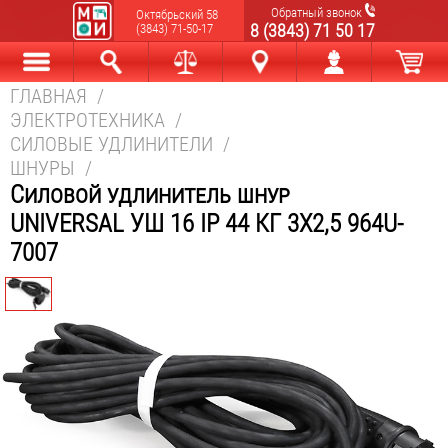
Обратный звонок
Октябрьский 58
8 (3843) 71 50 17
(3843) 71-50-17
ГЛАВНАЯ
/
Каталог
Найти
Сравнить
Новокузнецк
Мой аккаунт
В корзине
ЭЛЕКТРОТЕХНИКА
/
СИЛОВЫЕ УДЛИНИТЕЛИ
/
ШНУРЫ
/
Силовой удлинитель шнур
UNIVERSAL УШ 16 IP 44 КГ 3Х2,5 964U-
7007