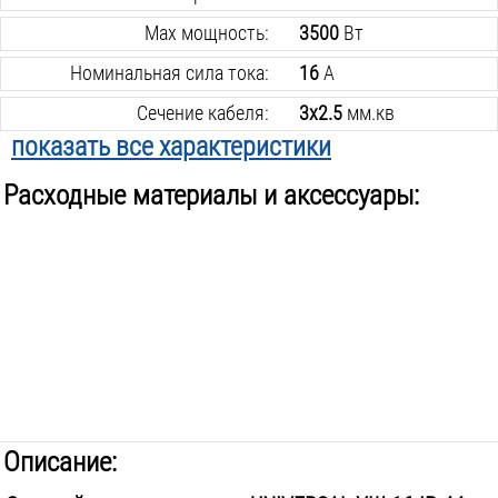
Max мощность:
3500
Вт
Номинальная сила тока:
16
А
Сечение кабеля:
3х2.5
мм.кв
показать все характеристики
Марка кабеля:
кг
Расходные материалы и аксессуары:
Наличие заземления:
есть
Количество розеток:
1
шт.
Степень защиты:
ip44
Вид удлинителя:
шнур
Вес инструмента:
4.8
кг
Описание: