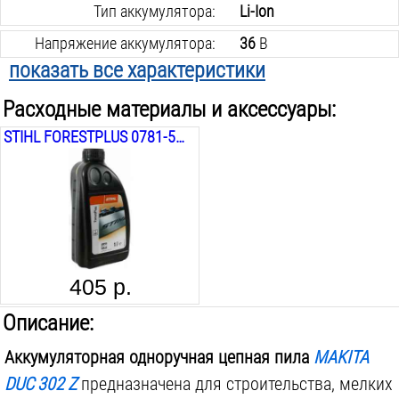
Тип аккумулятора:
Li-Ion
Напряжение аккумулятора:
36
В
показать все характеристики
Масляный бак объём:
0.85
Л
Расходные материалы и аксессуары:
Размещение двигателя:
поперечное
STIHL FORESTPLUS 0781-516-6001, 1Л
Шаг цепи:
3/8
дюйм
Ширина паза шины:
1.1
мм
Количество звеньев цепи:
46
шт.
Регулируемый маслонасос:
да
Ручной натяжитель цепи:
да
405 р.
Аккумуляторов в комплекте:
0
шт.
Описание:
Вес инструмента:
3.5
кг
Аккумуляторная одноручная цепная пила
MAKITA
DUC 302 Z
предназначена для строительства, мелких