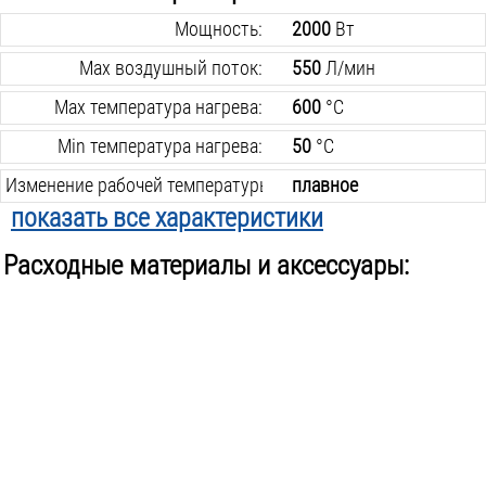
Мощность:
2000
Вт
Max воздушный поток:
550
Л/мин
Max температура нагрева:
600
°C
Min температура нагрева:
50
°C
Изменение рабочей температуры:
плавное
показать все характеристики
Дисплей:
есть
Расходные материалы и аксессуары:
Насадки в комплекте:
есть
Поставляется в:
кейсе
Вес инструмента:
0.8
кг