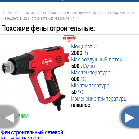
Производитель оставляет за собой право на изменение комплектации, характеристик
и внешнего вида инструмента без уведомления.
Похожие фены строительные:
Мощность :
2000
Вт
Max воздушный поток:
500
Л/мин
Max температура:
600
°C
Min температура:
50
°C
Изменение температуры:
плавное
◄
►
В НАЛИЧИИ
Фен строительный сетевой
ELITECH ТВ 2000 С